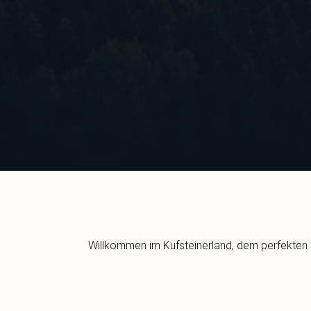
Willkommen im Kufsteinerland, dem perfekten U
Kufstein. Flaniere durch Kufsteins Alts
Gesundheitsquelle bis Genussregion. Erleb