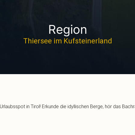
Region
Thiersee im Kufsteinerland
rlaubsspot in Tirol! Erkunde die idyllischen Berge, hör das Bac
tadt mit ihren Kopfsteinpflastern und kleinen Läden. Jedes der ac
e Tradition und Kultur hautnah, umgeben vom Zahmen und Wilden 
Bergwelt.