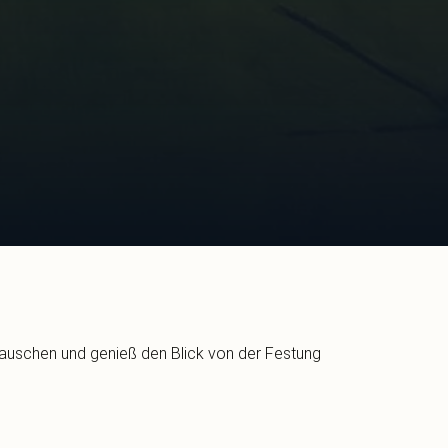
hrauschen und genieß den Blick von der Festung
ht Dörfer hat seinen eigenen Charme, von
Kaiser. Sportliche Abenteuer warten in der