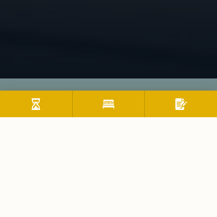
Sommer
Ein Tiroler Urlaubs-Juwel mit reinem
Quellwasser - Thiersee
Willkommen im Kufsteinerland, dem perfekten
Urlaubsspot in Tirol! Erkunde die idyllischen Berge, hör