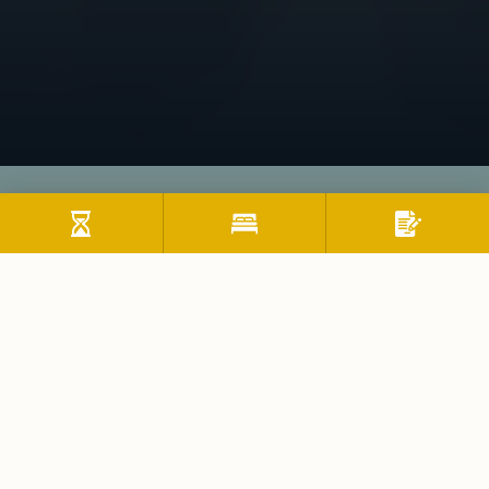
Winter
Direkt bei den Schneebergliften in
Thiersee
Willkommen im Kufsteinerland, dem perfekten
Urlaubsspot in Tirol! Erkunde die idyllischen Berge, hör
das Bachrauschen und genieß den Blick von der Festung