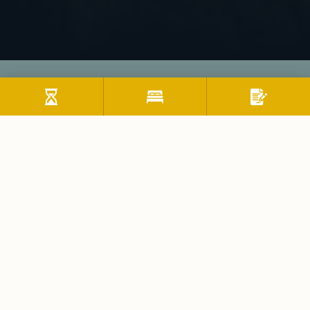
Region
Thiersee im Kufsteinerland
Willkommen im Kufsteinerland, dem perfekten
Urlaubsspot in Tirol! Erkunde die idyllischen Berge, hör
das Bachrauschen und genieß den Blick von der Festung
Kufstein. Flaniere durch Kufsteins Altstadt mit ihren
Kopfsteinpflastern und kleinen Läden. Jedes der acht
Dörfer hat seinen eigenen Charme, von Gesundheitsquelle
bis Genussregion. Erlebe Tradition und Kultur hautnah,