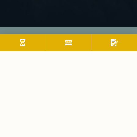
Region
Thiersee im Kufsteinerland
Willkommen im Kufsteinerland, dem perfekten
Urlaubsspot in Tirol! Erkunde die idyllischen Berge, hör
das Bachrauschen und genieß den Blick von der Festung
Kufstein. Flaniere durch Kufsteins Altstadt mit ihren
Kopfsteinpflastern und kleinen Läden. Jedes der acht
Dörfer hat seinen eigenen Charme, von Gesundheitsquelle
bis Genussregion. Erlebe Tradition und Kultur hautnah,