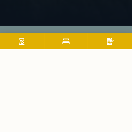
Region
Thiersee im Kufsteinerland
Willkommen im Kufsteinerland, dem perfekten
Urlaubsspot in Tirol! Erkunde die idyllischen Berge, hör
das Bachrauschen und genieß den Blick von der Festung
Kufstein. Flaniere durch Kufsteins Altstadt mit ihren
Kopfsteinpflastern und kleinen Läden. Jedes der acht
Dörfer hat seinen eigenen Charme, von Gesundheitsquelle
bis Genussregion. Erlebe Tradition und Kultur hautnah,