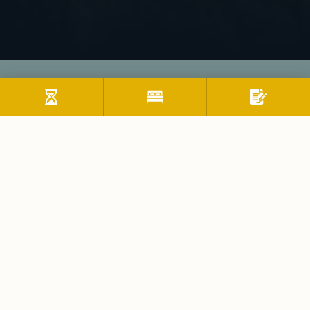
Region
Thiersee im Kufsteinerland
Willkommen im Kufsteinerland, dem perfekten
Urlaubsspot in Tirol! Erkunde die idyllischen Berge, hör
das Bachrauschen und genieß den Blick von der Festung
Kufstein. Flaniere durch Kufsteins Altstadt mit ihren
Kopfsteinpflastern und kleinen Läden. Jedes der acht
Dörfer hat seinen eigenen Charme, von Gesundheitsquelle
bis Genussregion. Erlebe Tradition und Kultur hautnah,