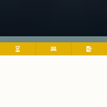
Winter
Direkt bei den Schneebergliften in
Thiersee
Willkommen im Kufsteinerland, dem perfekten
Urlaubsspot in Tirol! Erkunde die idyllischen Berge, hör
das Bachrauschen und genieß den Blick von der Festung